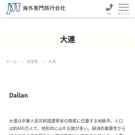
メニュー
大連
ホーム
航空券
大連
Dalian
大連は中華人民共和国遼寧省の南部に位置する地級市。人口
は約600万人で、地形的に山や丘陵が多い。経済的重要性から