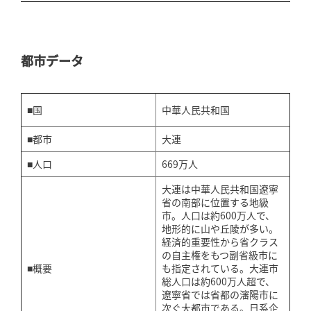
都市データ
■国
中華人民共和国
■都市
大連
■人口
669万人
大連は中華人民共和国遼寧
省の南部に位置する地級
市。人口は約600万人で、
地形的に山や丘陵が多い。
経済的重要性から省クラス
の自主権をもつ副省級市に
■概要
も指定されている。大連市
総人口は約600万人超で、
遼寧省では省都の瀋陽市に
次ぐ大都市である。日系企