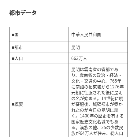
都市データ
■国
中華人民共和国
■都市
昆明
■人口
663万人
昆明は雲南省の省都であ
り、雲南省の政治・経済・
文化・交通の中心。765年
に南詔の拓東城から1276年
元朝に征服された後に昆明
の名が始まる。14世紀に明
■概要
が征服後、城壁都市が築か
れたのが今日の昆明に続
く。1400年の歴史を有する
国家歴史文化名城でもあ
る。漢族の他、25の少数民
族が64万人が住み、総人口