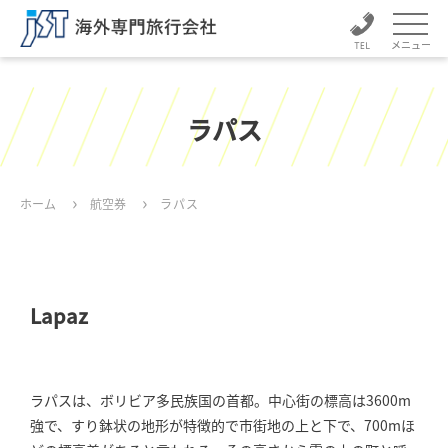
メニュー
ラパス
ホーム
航空券
ラパス
Lapaz
ラパスは、ボリビア多民族国の首都。中心街の標高は3600m
強で、すり鉢状の地形が特徴的で市街地の上と下で、700mほ