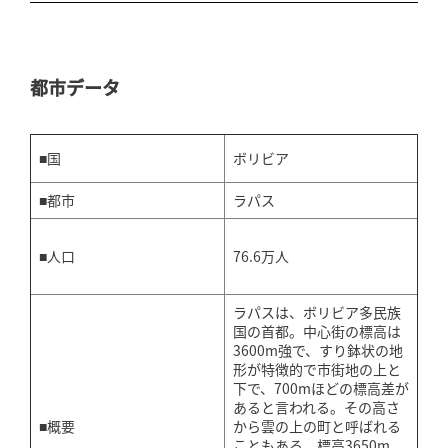
都市データ
■国
ボリビア
■都市
ラパス
76.6万人
■人口
ラパスは、ボリビア多民族
国の首都。中心街の標高は
3600m強で、すり鉢状の地
形が特徴的で市街地の上と
下で、700mほどの標高差が
あると言われる。その高さ
■概要
から雲の上の町と呼ばれる
こともある。標高3650m、