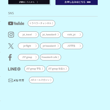
SNS
トラベラーチャンネル
jst_travel
jst_hawaiian8
nishi_jst
jst flight
jst hawaiian8
JST学生
JST group
Hawaiian8 cafe
JST group 学生
JST group 社会人
JSTメールマガジン