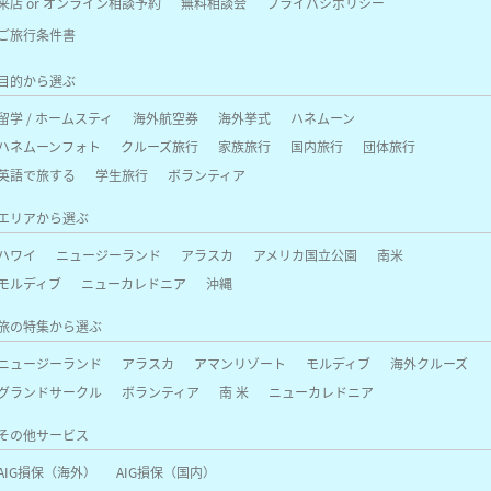
来店 or オンライン相談予約
無料相談会
プライバシポリシー
ご旅行条件書
目的から選ぶ
留学 / ホームスティ
海外航空券
海外挙式
ハネムーン
ハネムーンフォト
クルーズ旅行
家族旅行
国内旅行
団体旅行
英語で旅する
学生旅行
ボランティア
エリアから選ぶ
ハワイ
ニュージーランド
アラスカ
アメリカ国立公園
南米
モルディブ
ニューカレドニア
沖縄
旅の特集から選ぶ
ニュージーランド
アラスカ
アマンリゾート
モルディブ
海外クルーズ
グランドサークル
ボランティア
南 米
ニューカレドニア
その他サービス
AIG損保（海外）
AIG損保（国内）