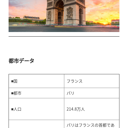
都市データ
■国
フランス
■都市
パリ
214.8万人
■人口
パリはフランスの首都であ