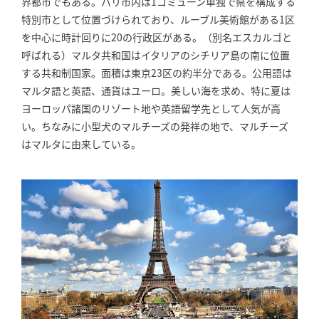
界都市でもある。パリ市内は1コミューン単独で県を構成する
特別市として位置づけられており、ルーブル美術館がある1区
を中心に時計回りに20の行政区がある。（別名エスカルゴと
呼ばれる）マルタ共和国はイタリアのシチリア島の南に位置
する共和制国家。面積は東京23区の約半分である。公用語は
マルタ語と英語、通貨はユーロ。美しい海を求め、特に夏は
ヨーロッパ諸国のリゾート地や英語留学先として人気が高
い。ちなみに小型犬のマルチーズの発祥の地で、マルチーズ
はマルタに由来している。