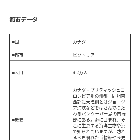
都市データ
■国
カナダ
■都市
ビクトリア
9.2万人
■人口
カナダ・ブリティッシュコ
ロンビア州の州都。同州南
西部に大陸側とはジョージ
ア海峡などをはさんで横た
わるバンクーバー島の南端
■概要
部にある。海に囲まれ、そ
こに生息する海洋生物や港
で知られていますが、訪れ
るべき優れた博物館や歴史