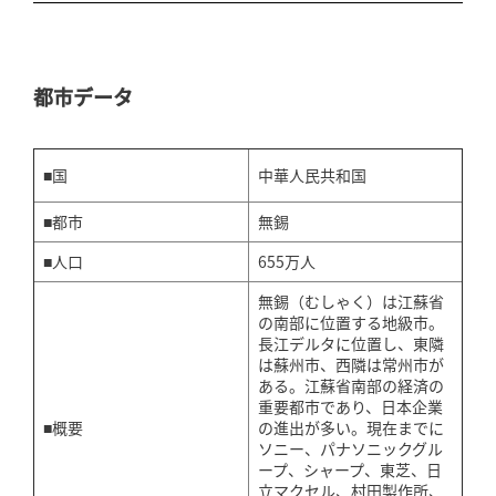
都市データ
■国
中華人民共和国
■都市
無錫
■人口
655万人
無錫（むしゃく）は江蘇省
の南部に位置する地級市。
長江デルタに位置し、東隣
は蘇州市、西隣は常州市が
ある。江蘇省南部の経済の
重要都市であり、日本企業
■概要
の進出が多い。現在までに
ソニー、パナソニックグル
ープ、シャープ、東芝、日
立マクセル、村田製作所、