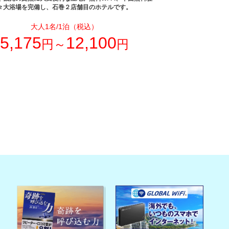
々大浴場を完備し、石巻２店舗目のホテルです。
大人1名/1泊（税込）
5,175
12,100
円～
円