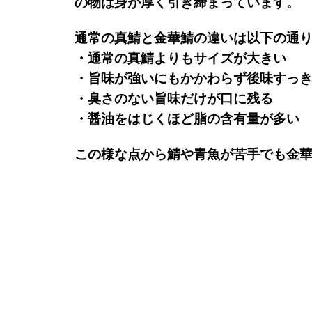
の物は
身が厚く引き締まっています。
通常の真鯖と金華鯖の違いは以下の通
・通常の真鯖よりも
サイズが大きい
・旨味が強いにもかかわらず
後味すっ
・臭さのない
旨味だけが口に残る
・醤油をはじくほど
脂の含有量が多い
この様な点から鯖や青魚が苦手でも
金