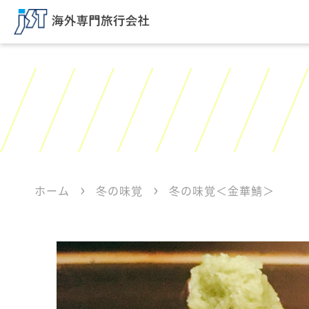
ホーム
冬の味覚
冬の味覚＜金華鯖＞