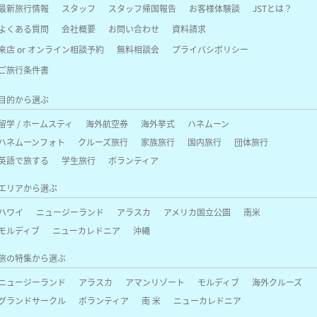
最新旅行情報
スタッフ
スタッフ帰国報告
お客様体験談
JSTとは？
よくある質問
会社概要
お問い合わせ
資料請求
来店 or オンライン相談予約
無料相談会
プライバシポリシー
ご旅行条件書
目的から選ぶ
留学 / ホームスティ
海外航空券
海外挙式
ハネムーン
ハネムーンフォト
クルーズ旅行
家族旅行
国内旅行
団体旅行
英語で旅する
学生旅行
ボランティア
エリアから選ぶ
ハワイ
ニュージーランド
アラスカ
アメリカ国立公園
南米
モルディブ
ニューカレドニア
沖縄
旅の特集から選ぶ
ニュージーランド
アラスカ
アマンリゾート
モルディブ
海外クルーズ
グランドサークル
ボランティア
南 米
ニューカレドニア