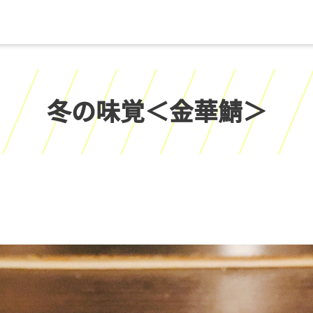
冬の味覚＜金華鯖＞