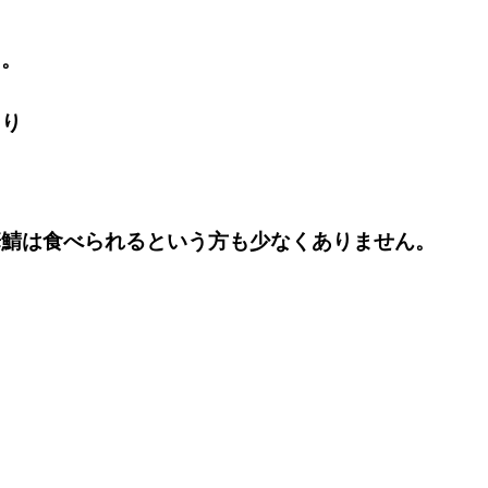
り。
きり
華鯖は食べられる
という方も少なくありません。