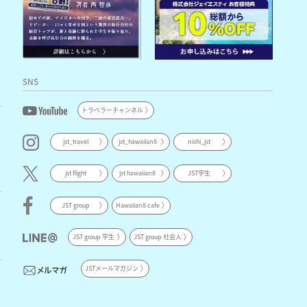
SNS
トラベラーチャンネル
jst_travel
jst_hawaiian8
nishi_jst
jst flight
jst hawaiian8
JST学生
JST group
Hawaiian8 cafe
JST group 学生
JST group 社会人
JSTメールマガジン