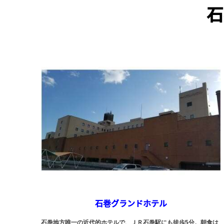
石
石巻グランドホテル
石巻地方唯一の近代的ホテルで、ＪＲ石巻駅にも徒歩5分。朝食は