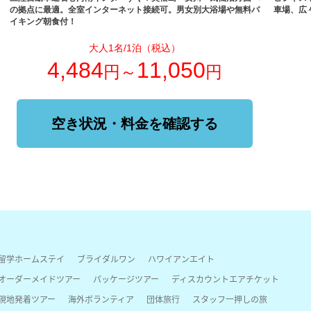
の拠点に最適。全室インターネット接続可。男女別大浴場や無料バ
車場、広
イキング朝食付！
大人1名/1泊（税込）
4,484
11,050
円～
円
空き状況・料金を確認する
留学ホームステイ
ブライダルワン
ハワイアンエイト
オーダーメイドツアー
パッケージツアー
ディスカウントエアチケット
現地発着ツアー
海外ボランティア
団体旅行
スタッフ一押しの旅