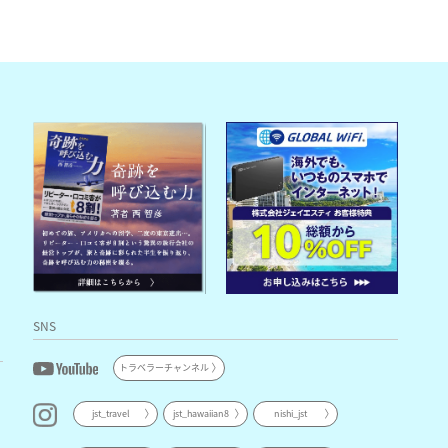
SNS
トラベラーチャンネル
jst_travel
jst_hawaiian8
nishi_jst