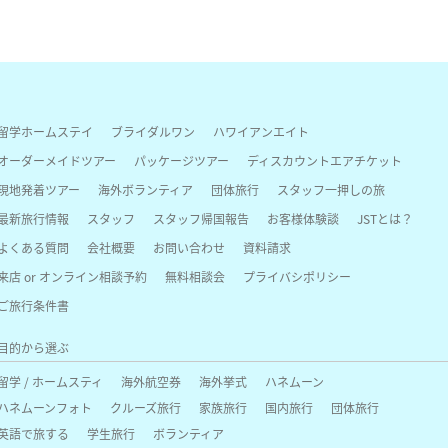
留学ホームステイ
ブライダルワン
ハワイアンエイト
オーダーメイドツアー
パッケージツアー
ディスカウントエアチケット
現地発着ツアー
海外ボランティア
団体旅行
スタッフ一押しの旅
最新旅行情報
スタッフ
スタッフ帰国報告
お客様体験談
JSTとは？
よくある質問
会社概要
お問い合わせ
資料請求
来店 or オンライン相談予約
無料相談会
プライバシポリシー
ご旅行条件書
目的から選ぶ
留学 / ホームスティ
海外航空券
海外挙式
ハネムーン
ハネムーンフォト
クルーズ旅行
家族旅行
国内旅行
団体旅行
英語で旅する
学生旅行
ボランティア