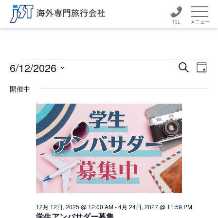
メニュー
イ
イ
イ
6/12/2026
検
日
ベ
ベ
索
日
ベ
付
ン
付
開催中
ン
ト
を
ン
ト
選
ビ
択
ュ
ト
を
ー
検
for
ナ
索
ビ
6
ゲ
し
ー
月
て
シ
ナ
ョ
12
ン
ビ
12月 12日, 2025 @ 12:00 AM
-
4月 24日, 2027 @ 11:59 PM
学生アンバサダー募集