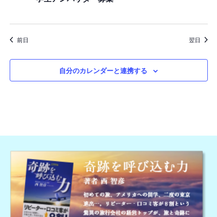
日,
ゲ
ー
2026
シ
前日
翌日
ョ
ン
自分のカレンダーと連携する
を
表
示