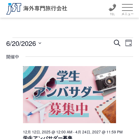
メニュー
イ
イ
イ
6/20/2026
検
日
ベ
ベ
索
日
ベ
付
ン
付
開催中
ン
ト
を
ン
ト
選
ビ
択
ュ
ト
を
ー
検
for
ナ
索
ビ
6
ゲ
し
ー
月
て
シ
ナ
ョ
20
ン
ビ
12月 12日, 2025 @ 12:00 AM
-
4月 24日, 2027 @ 11:59 PM
学生アンバサダー募集