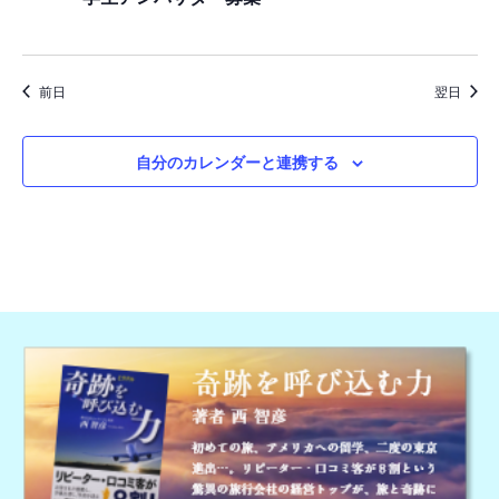
日,
ゲ
ー
2026
シ
前日
翌日
ョ
ン
自分のカレンダーと連携する
を
表
示