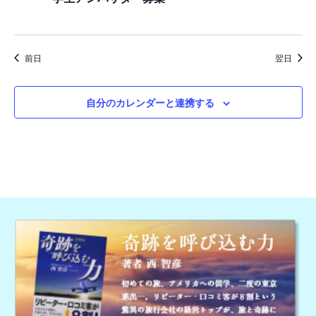
日,
ゲ
ー
2026
シ
前日
翌日
ョ
ン
自分のカレンダーと連携する
を
表
示