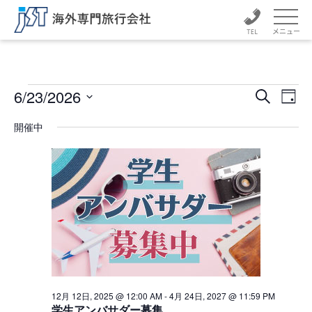
メニュー
イ
イ
イ
6/23/2026
検
日
ベ
ベ
索
日
ベ
付
ン
付
開催中
ン
ト
を
ン
ト
選
ビ
択
ュ
ト
を
ー
検
for
ナ
索
ビ
6
ゲ
し
ー
月
て
シ
ナ
ョ
23
ン
ビ
12月 12日, 2025 @ 12:00 AM
-
4月 24日, 2027 @ 11:59 PM
学生アンバサダー募集