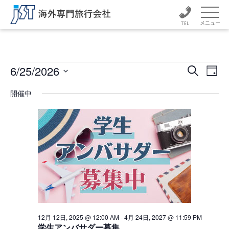
メニュー
イ
イ
イ
6/25/2026
検
日
ベ
ベ
索
日
ベ
付
ン
付
開催中
ン
ト
を
ン
ト
選
ビ
択
ュ
ト
を
ー
検
for
ナ
索
ビ
6
ゲ
し
ー
月
て
シ
ナ
ョ
25
ン
ビ
12月 12日, 2025 @ 12:00 AM
-
4月 24日, 2027 @ 11:59 PM
学生アンバサダー募集