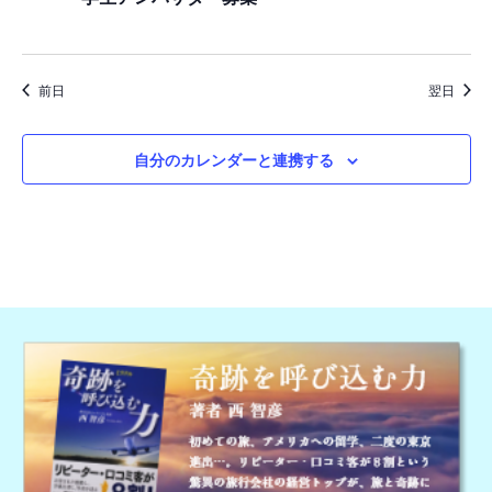
日,
ゲ
ー
2026
シ
前日
翌日
ョ
ン
自分のカレンダーと連携する
を
表
示