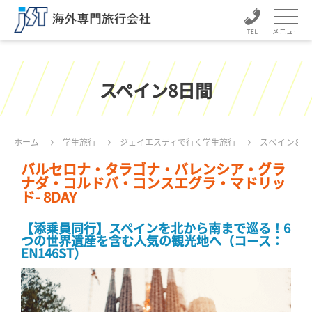
メニュー
スペイン8日間
ホーム
学生旅行
ジェイエスティで行く学生旅行
スペイン8日
バルセロナ・タラゴナ・バレンシア・グラ
ナダ・コルドバ・コンスエグラ・マドリッ
ド- 8DAY
【添乗員同行】スペインを北から南まで巡る！6
つの世界遺産を含む人気の観光地へ（コース：
EN146ST）