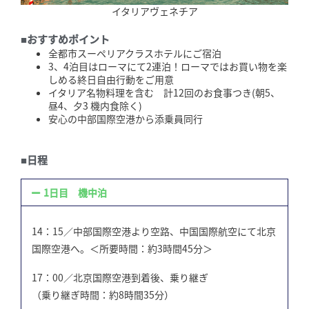
イタリアヴェネチア
■おすすめポイント
全都市スーペリアクラスホテルにご宿泊
3、4泊目はローマにて2連泊！ローマではお買い物を楽
しめる終日自由行動をご用意
イタリア名物料理を含む 計12回のお食事つき(朝5、
昼4、夕3 機内食除く)
安心の中部国際空港から添乗員同行
■日程
1日目 機中泊
14：15／中部国際空港より空路、中国国際航空にて北京
国際空港へ。＜所要時間：約3時間45分＞
17：00／北京国際空港到着後、乗り継ぎ
（乗り継ぎ時間：約8時間35分）