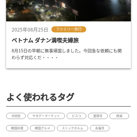
2025年08月25日
ファミリー旅行
ベトナム ダナン満喫夫婦旅
8月15日の早朝に無事帰国しました。今回急な依頼にも関
わらず対応くだ・・・・
よく使われるタグ
河坊街
サタデーマーケット
ピスコ
霊隠寺
西湖
韓国料理
韓国グルメ
ストックホルム
永福寺