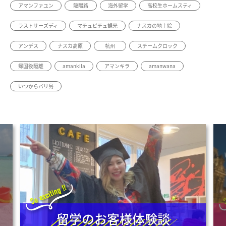
アマンファユン
龍陽路
海外留学
高校生ホームスティ
ラストサーズディ
マチュピチュ観光
ナスカの地上絵
アンデス
ナスカ高原
杭州
スチームクロック
帰国後隔離
amankila
アマンキラ
amanwana
いつからバリ島
留学のお客様体験談