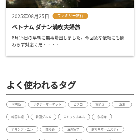
2025年08月25日
ファミリー旅行
ベトナム ダナン満喫夫婦旅
8月15日の早朝に無事帰国しました。今回急な依頼にも関
わらず対応くだ・・・・
よく使われるタグ
河坊街
サタデーマーケット
ピスコ
霊隠寺
西湖
韓国料理
韓国グルメ
ストックホルム
永福寺
アマンファユン
龍陽路
海外留学
高校生ホームスティ