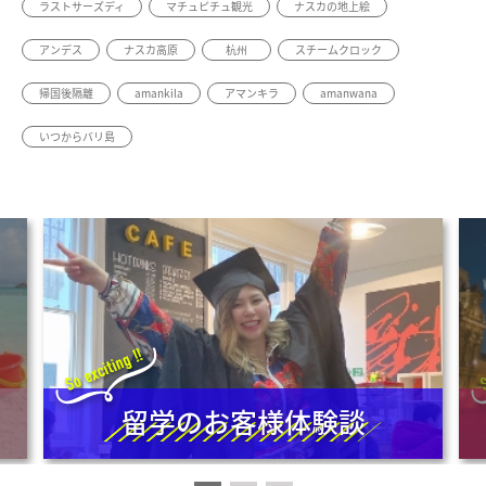
ラストサーズディ
マチュピチュ観光
ナスカの地上絵
アンデス
ナスカ高原
杭州
スチームクロック
帰国後隔離
amankila
アマンキラ
amanwana
いつからバリ島
留学のお客様体験談