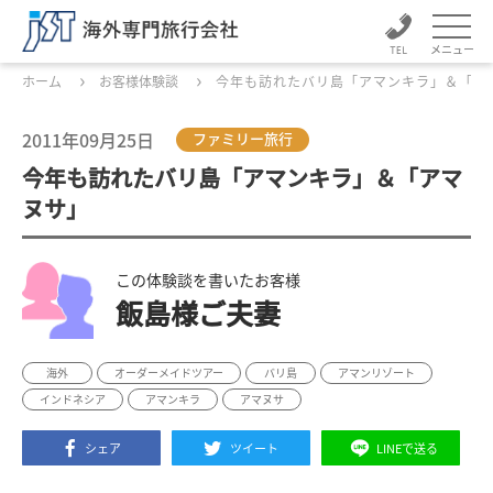
メニュー
ホーム
お客様体験談
今年も訪れたバリ島「アマンキラ」＆「ア
2011年09月25日
ファミリー旅行
今年も訪れたバリ島「アマンキラ」＆「アマ
ヌサ」
この体験談を書いたお客様
飯島様ご夫妻
海外
オーダーメイドツアー
バリ島
アマンリゾート
インドネシア
アマンキラ
アマヌサ
シェア
ツイート
LINEで送る