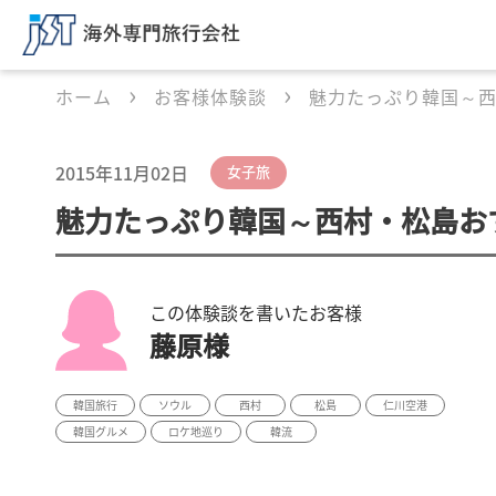
ホーム
お客様体験談
魅力たっぷり韓国～
2015年11月02日
女子旅
魅力たっぷり韓国～西村・松島お
この体験談を書いたお客様
藤原様
韓国旅行
ソウル
西村
松島
仁川空港
韓国グルメ
ロケ地巡り
韓流