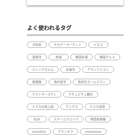
よく使われるタグ
河坊街
サタデーマーケット
ピスコ
霊隠寺
西湖
韓国料理
韓国グルメ
ストックホルム
永福寺
アマンファユン
龍陽路
海外留学
高校生ホームスティ
ラストサーズディ
マチュピチュ観光
ナスカの地上絵
アンデス
ナスカ高原
杭州
スチームクロック
帰国後隔離
amankila
アマンキラ
amanwana