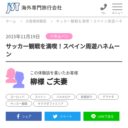
メニュー
ホーム
お客様体験談
サッカー観戦を満喫！スペイン周遊ハネム
2015年11月19日
ハネムーン
サッカー観戦を満喫！スペイン周遊ハネムー
ン
この体験談を書いたお客様
柳様 ご夫妻
ヨーロッパ
スペイン
バルセロナ
新婚旅行
グラナダ
サッカー観戦
サクラダファミリア
シェア
ツイート
LINEで送る