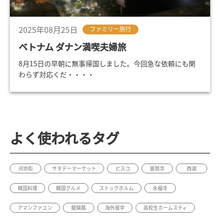
2025年08月25日
ファミリー旅行
ベトナム ダナン満喫夫婦旅
8月15日の早朝に無事帰国しました。今回急な依頼にも関
わらず対応くだ・・・・
よく使われるタグ
河坊街
サタデーマーケット
ピスコ
霊隠寺
西湖
韓国料理
韓国グルメ
ストックホルム
永福寺
アマンファユン
龍陽路
海外留学
高校生ホームスティ