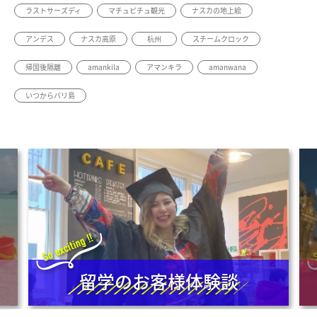
ラストサーズディ
マチュピチュ観光
ナスカの地上絵
アンデス
ナスカ高原
杭州
スチームクロック
帰国後隔離
amankila
アマンキラ
amanwana
いつからバリ島
留学のお客様体験談