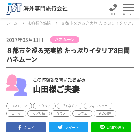
メニュー
ホーム
お客様体験談
８都市を巡る充実旅 たっぷりイタリア8日
2017年05月11日
ハネムーン
８都市を巡る充実旅 たっぷりイタリア8日間
ハネムーン
この体験談を書いたお客様
山田様ご夫妻
ハネムーン
イタリア
ヴェネチア
フィレンツェ
ローマ
カプリ島
ミラノ
カフェ
青の洞窟
シェア
ツイート
LINEで送る