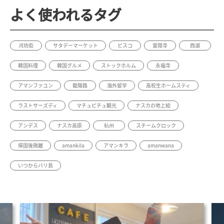
よく使われるタグ
河坊街
サタデーマーケット
ピスコ
霊隠寺
西湖
韓国料理
韓国グルメ
ストックホルム
永福寺
アマンファユン
龍陽路
海外留学
高校生ホームスティ
ラストサーズディ
マチュピチュ観光
ナスカの地上絵
アンデス
ナスカ高原
杭州
スチームクロック
帰国後隔離
amankila
アマンキラ
amanwana
いつからバリ島