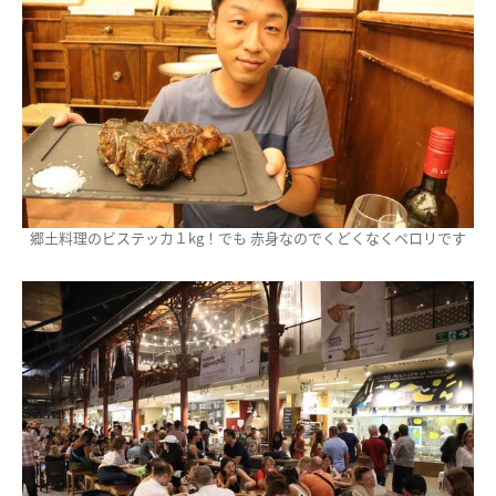
郷土料理のビステッカ１kg！でも 赤身なのでくどくなくペロリです