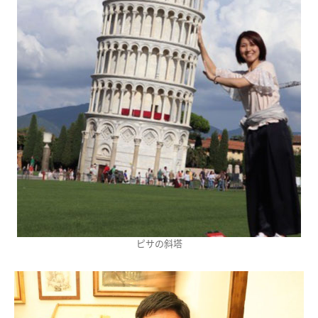
ピサの斜塔