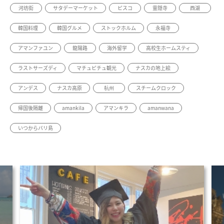
河坊街
サタデーマーケット
ピスコ
霊隠寺
西湖
韓国料理
韓国グルメ
ストックホルム
永福寺
アマンファユン
龍陽路
海外留学
高校生ホームスティ
ラストサーズディ
マチュピチュ観光
ナスカの地上絵
アンデス
ナスカ高原
杭州
スチームクロック
帰国後隔離
amankila
アマンキラ
amanwana
いつからバリ島