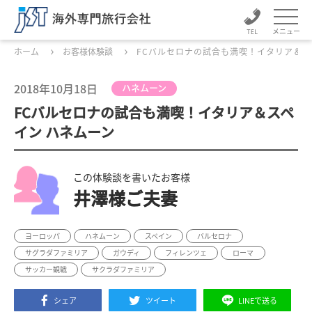
メニュー
ホーム
お客様体験談
FCバルセロナの試合も満喫！イタリア＆ス
2018年10月18日
ハネムーン
FCバルセロナの試合も満喫！イタリア＆スペ
イン ハネムーン
この体験談を書いたお客様
井澤様ご夫妻
ヨーロッパ
ハネムーン
スペイン
バルセロナ
サグラダファミリア
ガウディ
フィレンツェ
ローマ
サッカー観戦
サクラダファミリア
シェア
ツイート
LINEで送る