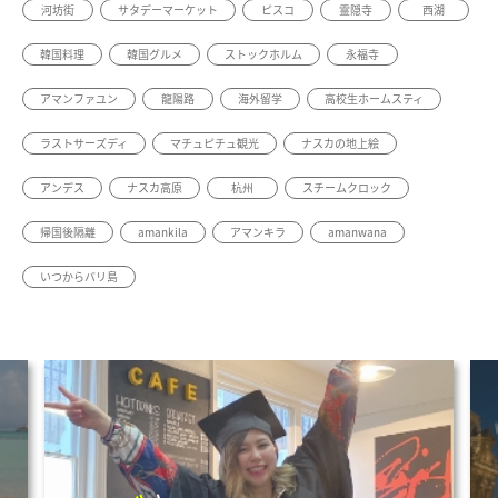
河坊街
サタデーマーケット
ピスコ
霊隠寺
西湖
韓国料理
韓国グルメ
ストックホルム
永福寺
アマンファユン
龍陽路
海外留学
高校生ホームスティ
ラストサーズディ
マチュピチュ観光
ナスカの地上絵
アンデス
ナスカ高原
杭州
スチームクロック
帰国後隔離
amankila
アマンキラ
amanwana
いつからバリ島