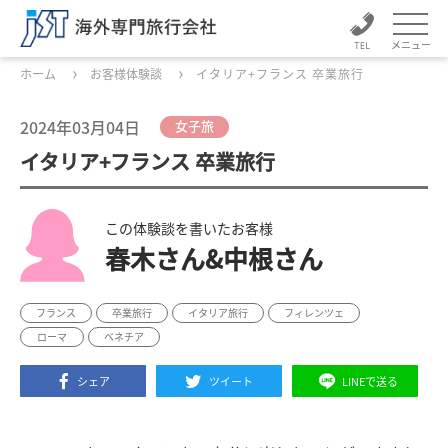
メニュー
ホーム
お客様体験談
イタリア+フランス 卒業旅行
2024年03月04日
女子旅
イタリア+フランス 卒業旅行
この体験談を書いたお客様
春木さん&中根さん
フランス
卒業旅行
イタリア旅行
フィレンツェ
ローマ
ベネチア
シェア
ツイート
LINEで送る