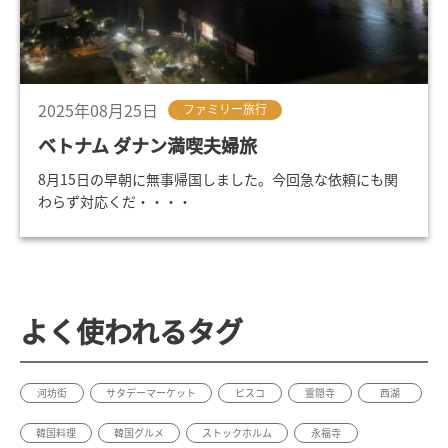
2025年08月25日
ファミリー旅行
ベトナム ダナン満喫夫婦旅
8月15日の早朝に無事帰国しました。今回急な依頼にも関
わらず対応くだ・・・・
よく使われるタグ
河坊街
サタデーマーケット
ピスコ
霊隠寺
西湖
韓国料理
韓国グルメ
ストックホルム
永福寺