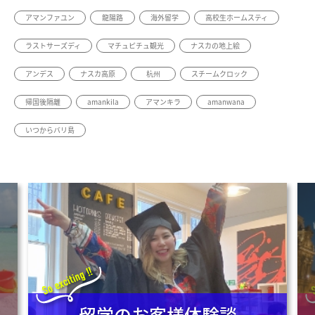
アマンファユン
龍陽路
海外留学
高校生ホームスティ
ラストサーズディ
マチュピチュ観光
ナスカの地上絵
アンデス
ナスカ高原
杭州
スチームクロック
帰国後隔離
amankila
アマンキラ
amanwana
いつからバリ島
留学のお客様体験談