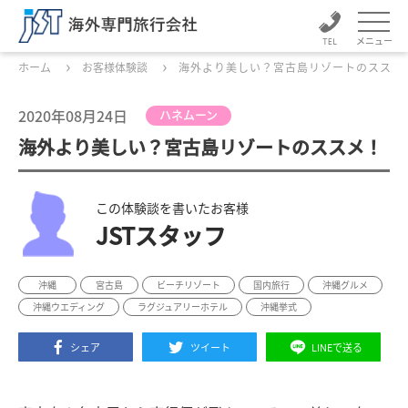
メニュー
ホーム
お客様体験談
海外より美しい？宮古島リゾートのススメ
2020年08月24日
ハネムーン
海外より美しい？宮古島リゾートのススメ！
この体験談を書いたお客様
JSTスタッフ
沖縄
宮古島
ビーチリゾート
国内旅行
沖縄グルメ
沖縄ウエディング
ラグジュアリーホテル
沖縄挙式
シェア
ツイート
LINEで送る