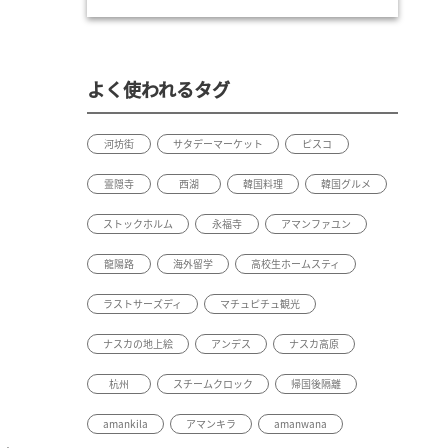
よく使われるタグ
河坊街
サタデーマーケット
ピスコ
霊隠寺
西湖
韓国料理
韓国グルメ
ストックホルム
永福寺
アマンファユン
龍陽路
海外留学
高校生ホームスティ
ラストサーズディ
マチュピチュ観光
ナスカの地上絵
アンデス
ナスカ高原
杭州
スチームクロック
帰国後隔離
amankila
アマンキラ
amanwana