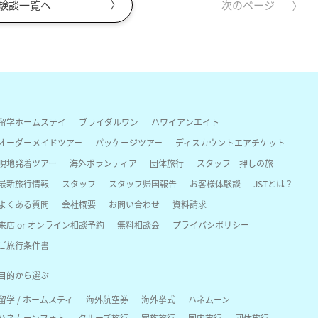
験談一覧へ
次のページ
留学ホームステイ
ブライダルワン
ハワイアンエイト
オーダーメイドツアー
パッケージツアー
ディスカウントエアチケット
現地発着ツアー
海外ボランティア
団体旅行
スタッフ一押しの旅
最新旅行情報
スタッフ
スタッフ帰国報告
お客様体験談
JSTとは？
よくある質問
会社概要
お問い合わせ
資料請求
来店 or オンライン相談予約
無料相談会
プライバシポリシー
ご旅行条件書
目的から選ぶ
留学 / ホームスティ
海外航空券
海外挙式
ハネムーン
ハネムーンフォト
クルーズ旅行
家族旅行
国内旅行
団体旅行