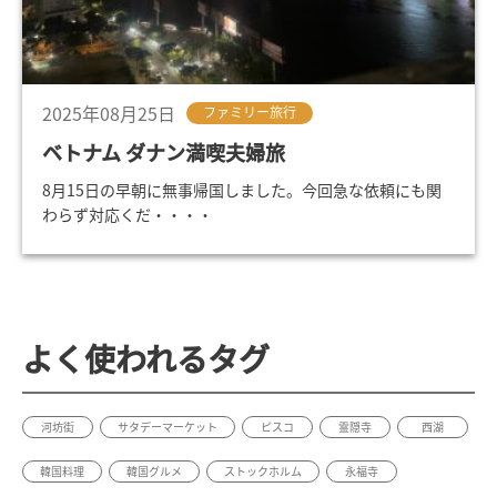
2025年08月25日
ファミリー旅行
ベトナム ダナン満喫夫婦旅
8月15日の早朝に無事帰国しました。今回急な依頼にも関
わらず対応くだ・・・・
よく使われるタグ
河坊街
サタデーマーケット
ピスコ
霊隠寺
西湖
韓国料理
韓国グルメ
ストックホルム
永福寺