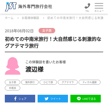
メニュー
ホーム
お客様体験談
初めての中南米旅行！大自然感じる刺激的
2018年08月02日
女子旅
初めての中南米旅行！大自然感じる刺激的な
グアテマラ旅行
この体験談を書いたお客様
渡辺様
女子旅
海外旅行
ひとり旅
グアテマラ
ティカル遺跡
中南米
シェア
ツイート
LINEで送る