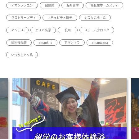
アマンファユン
龍陽路
海外留学
高校生ホームスティ
ラストサーズディ
マチュピチュ観光
ナスカの地上絵
アンデス
ナスカ高原
杭州
スチームクロック
帰国後隔離
amankila
アマンキラ
amanwana
いつからバリ島
留学のお客様体験談