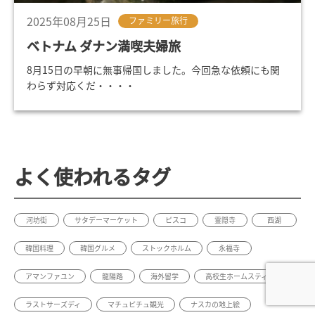
2025年08月25日
ファミリー旅行
ベトナム ダナン満喫夫婦旅
8月15日の早朝に無事帰国しました。今回急な依頼にも関
わらず対応くだ・・・・
よく使われるタグ
河坊街
サタデーマーケット
ピスコ
霊隠寺
西湖
韓国料理
韓国グルメ
ストックホルム
永福寺
アマンファユン
龍陽路
海外留学
高校生ホームスティ
ラストサーズディ
マチュピチュ観光
ナスカの地上絵