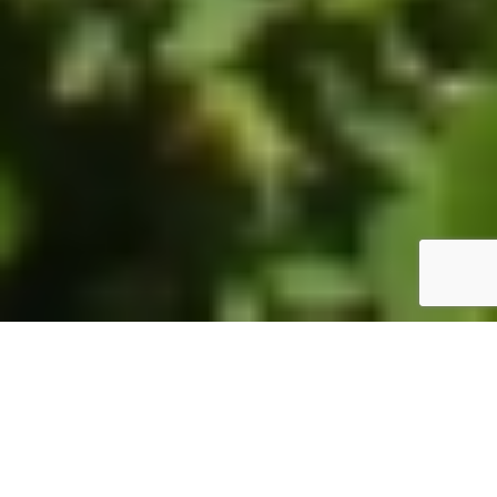
ホーム
JST掲示板
詳細サーチ
件数 326件