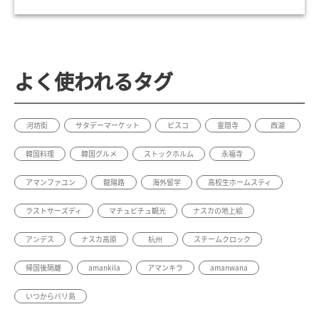
よく使われるタグ
河坊街
サタデーマーケット
ピスコ
霊隠寺
西湖
韓国料理
韓国グルメ
ストックホルム
永福寺
アマンファユン
龍陽路
海外留学
高校生ホームスティ
ラストサーズディ
マチュピチュ観光
ナスカの地上絵
アンデス
ナスカ高原
杭州
スチームクロック
帰国後隔離
amankila
アマンキラ
amanwana
いつからバリ島