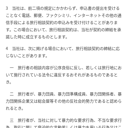
3 当社は、前二項の規定にかかわらず、申込書の提出を受ける
ことなく電話、郵便、ファクシミリ、インターネットその他の通
信手段による旅行相談契約の申込みを受け付けることがありま
す。この場合において、旅行相談契約は、当社が契約の締結を承
諾した時に成立するものとします。
4 当社は、次に掲げる場合において、旅行相談契約の締結に応
じないことがあります。
一 旅行者の相談内容が公序良俗に反し、若しくは旅行地にお
いて施行されている法令に違反するおそれがあるものであると
き。
二 旅行者が、暴力団員、暴力団準構成員、暴力団関係者、暴
力団関係企業又は総会屋等その他の反社会的勢力であると認めら
れるとき。
三 旅行者が、当社に対して暴力的な要求行為、不当な要求行
為、取引に関して脅迫的な言動若しくは暴力を用いる行為又はこ