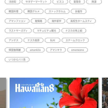
河坊街
サタデーマーケット
ピスコ
霊隠寺
西湖
韓国料理
韓国グルメ
ストックホルム
永福寺
アマンファユン
龍陽路
海外留学
高校生ホームスティ
ラストサーズディ
マチュピチュ観光
ナスカの地上絵
アンデス
ナスカ高原
杭州
スチームクロック
帰国後隔離
amankila
アマンキラ
amanwana
いつからバリ島