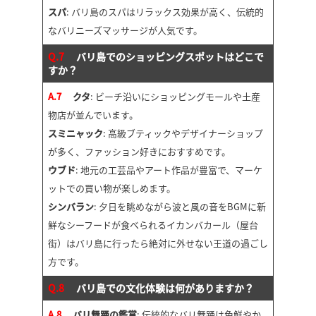
スパ
: バリ島のスパはリラックス効果が高く、伝統的
なバリニーズマッサージが人気です。
Q.7
バリ島でのショッピングスポットはどこで
すか？
A.7
クタ
: ビーチ沿いにショッピングモールや土産
物店が並んでいます。
スミニャック
: 高級ブティックやデザイナーショップ
が多く、ファッション好きにおすすめです。
ウブド
: 地元の工芸品やアート作品が豊富で、マーケ
ットでの買い物が楽しめます。
シンバラン
: 夕日を眺めながら波と風の音をBGMに新
鮮なシーフードが食べられるイカンバカール（屋台
街）はバリ島に行ったら絶対に外せない王道の過ごし
方です。
Q.8
バリ島での文化体験は何がありますか？
A.8
バリ舞踊の鑑賞
: 伝統的なバリ舞踊は色鮮やか