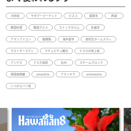
河坊街
サタデーマーケット
ピスコ
霊隠寺
西湖
韓国料理
韓国グルメ
ストックホルム
永福寺
アマンファユン
龍陽路
海外留学
高校生ホームスティ
ラストサーズディ
マチュピチュ観光
ナスカの地上絵
アンデス
ナスカ高原
杭州
スチームクロック
帰国後隔離
amankila
アマンキラ
amanwana
いつからバリ島