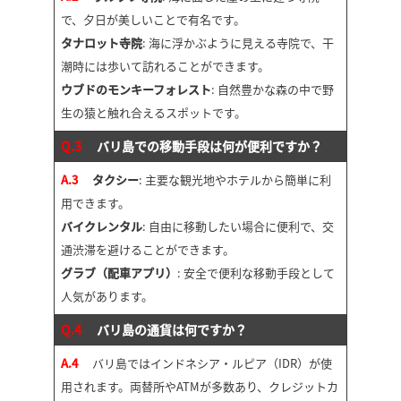
で、夕日が美しいことで有名です。
タナロット寺院
: 海に浮かぶように見える寺院で、干
潮時には歩いて訪れることができます。
ウブドのモンキーフォレスト
: 自然豊かな森の中で野
生の猿と触れ合えるスポットです。
Q.3
バリ島での移動手段は何が便利ですか？
A.3
タクシー
: 主要な観光地やホテルから簡単に利
用できます。
バイクレンタル
: 自由に移動したい場合に便利で、交
通渋滞を避けることができます。
グラブ（配車アプリ）
: 安全で便利な移動手段として
人気があります。
Q.4
バリ島の通貨は何ですか？
A.4
バリ島ではインドネシア・ルピア（IDR）が使
用されます。両替所やATMが多数あり、クレジットカ