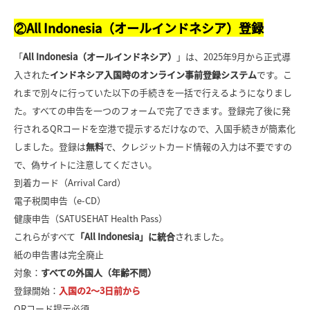
②All Indonesia（オールインドネシア）登録
「
All Indonesia（オールインドネシア）
」は、2025年9月から正式導
入された
インドネシア入国時のオンライン事前登録システム
です。こ
れまで別々に行っていた以下の手続きを一括で行えるようになりまし
た。すべての申告を一つのフォームで完了できます。登録完了後に発
行されるQRコードを空港で提示するだけなので、入国手続きが簡素化
しました。登録は
無料
で、クレジットカード情報の入力は不要ですの
で、偽サイトに注意してください。
到着カード（Arrival Card）
電子税関申告（e-CD）
健康申告（SATUSEHAT Health Pass）
これらがすべて
「All Indonesia」に統合
されました。
紙の申告書は完全廃止
対象：
すべての外国人（年齢不問）
登録開始：
入国の2〜3日前から
QRコード提示必須