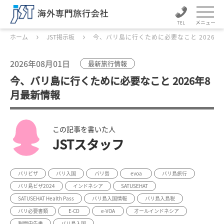
メニュー
ホーム
JST掲示板
今、バリ島に行くために必要なこと 2026年
2026年08月01日
最新旅行情報
今、バリ島に行くために必要なこと 2026年8
月最新情報
この記事を書いた人
JSTスタッフ
バリビザ
バリ入国
バリ島
evoa
バリ島旅行
バリ島ビザ2024
インドネシア
SATUSEHAT
SATUSEHAT Health Pass
バリ島入国情報
バリ島入島税
バリ必要書類
E-CD
e-VOA
オールインドネシア
税関申告書
バリ島入国