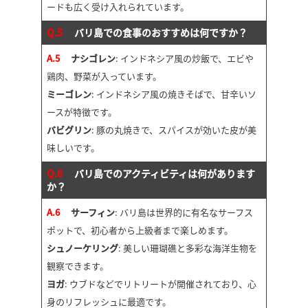
ードも広く受け入れられています。
Q.5
バリ島での食事のおすすめは何ですか？
A.5
ナシゴレン
: インドネシア風の炒飯で、エビや
鶏肉、野菜が入っています。
ミーゴレン
: インドネシア風の焼きそばで、甘辛いソ
ースが特徴です。
バビグリン
: 豚の丸焼きで、スパイスが効いた皮が美
味しいです。
Q.6
バリ島でのアクティビティは何があります
か？
A.6
サーフィン
: バリ島は世界的に有名なサーフス
ポットで、初心者から上級者まで楽しめます。
シュノーケリング
: 美しい珊瑚礁と多彩な海洋生物を
観察できます。
ヨガ
: ウブドなどでリトリートが開催されており、心
身のリフレッシュに最適です。