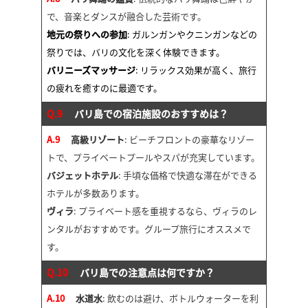
で、音楽とダンスが融合した芸術です。
地元の祭りへの参加
: ガルンガンやクニンガンなどの
祭りでは、バリの文化を深く体験できます。
バリニーズマッサージ
: リラックス効果が高く、旅行
の疲れを癒すのに最適です。
Q.9
バリ島での宿泊施設のおすすめは？
A.9
高級リゾート
: ビーチフロントの豪華なリゾー
トで、プライベートプールやスパが充実しています。
バジェットホテル
: 手頃な価格で快適な滞在ができる
ホテルが多数あります。
ヴィラ
: プライベート感を重視するなら、ヴィラのレ
ンタルがおすすめです。グループ旅行にオススメで
す。
Q.10
バリ島での注意点は何ですか？
A.10
水道水
: 飲むのは避け、ボトルウォーターを利