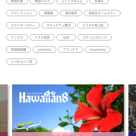
韓国料理
韓国グルメ
ストックホルム
永福寺
アマンファユン
龍陽路
海外留学
高校生ホームスティ
ラストサーズディ
マチュピチュ観光
ナスカの地上絵
アンデス
ナスカ高原
杭州
スチームクロック
帰国後隔離
amankila
アマンキラ
amanwana
いつからバリ島