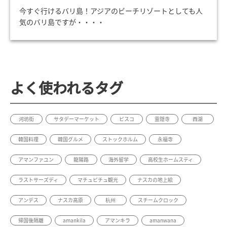
今すぐ行けるバリ島！アジアのビーチリゾートとしても人
気のバリ島ですが・・・・
よく使われるタグ
河坊街
サタデーマーケット
ピスコ
霊隠寺
西湖
韓国料理
韓国グルメ
ストックホルム
永福寺
アマンファユン
龍陽路
海外留学
高校生ホームスティ
ラストサーズディ
マチュピチュ観光
ナスカの地上絵
アンデス
ナスカ高原
杭州
スチームクロック
帰国後隔離
amankila
アマンキラ
amanwana