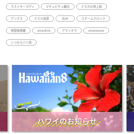
ラストサーズディ
マチュピチュ観光
ナスカの地上絵
アンデス
ナスカ高原
杭州
スチームクロック
帰国後隔離
amankila
アマンキラ
amanwana
いつからバリ島
ハワイのお知らせ