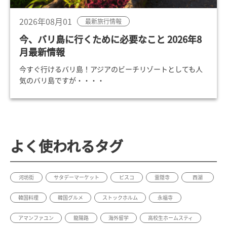
2026年08月01
最新旅行情報
今、バリ島に行くために必要なこと 2026年8
月最新情報
今すぐ行けるバリ島！アジアのビーチリゾートとしても人
気のバリ島ですが・・・・
よく使われるタグ
河坊街
サタデーマーケット
ピスコ
霊隠寺
西湖
韓国料理
韓国グルメ
ストックホルム
永福寺
アマンファユン
龍陽路
海外留学
高校生ホームスティ