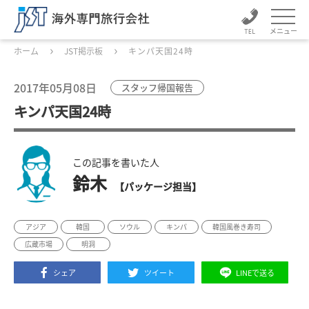
メニュー
ホーム
JST掲示板
キンパ天国24時
2017年05月08日
スタッフ帰国報告
キンパ天国24時
この記事を書いた人
鈴木
【パッケージ担当】
アジア
韓国
ソウル
キンパ
韓国風巻き寿司
広蔵市場
明洞
シェア
ツイート
LINEで送る