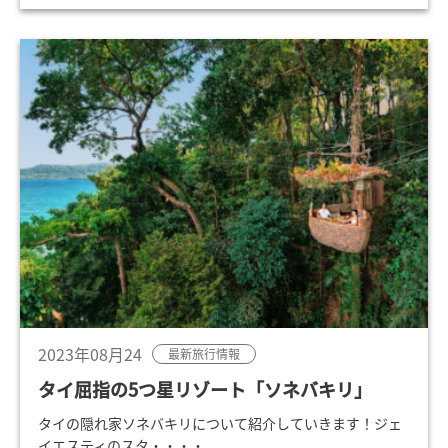
2023年08月24
最新旅行情報
タイ屈指の5つ星リゾート「ソネバキリ」
タイの隠れ家ソネバキリについて紹介していきます！ジェ
イエスティのスタ・・・・