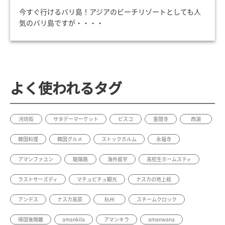
今すぐ行けるバリ島！アジアのビーチリゾートとしても人
気のバリ島ですが・・・・
よく使われるタグ
河坊街
サタデーマーケット
ピスコ
霊隠寺
西湖
韓国料理
韓国グルメ
ストックホルム
永福寺
アマンファユン
龍陽路
海外留学
高校生ホームスティ
ラストサーズディ
マチュピチュ観光
ナスカの地上絵
アンデス
ナスカ高原
杭州
スチームクロック
帰国後隔離
amankila
アマンキラ
amanwana