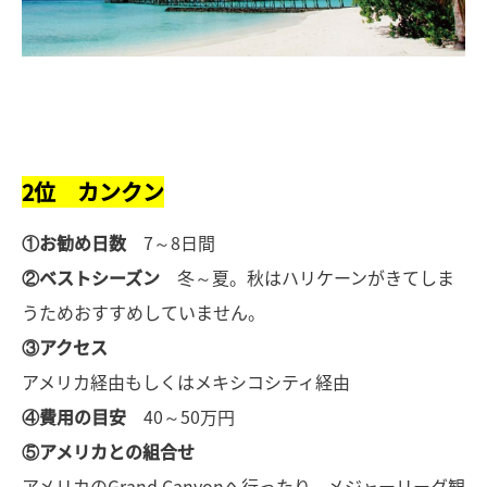
2位 カンクン
①お勧め日数
7～8日間
②ベストシーズン
冬～夏。秋はハリケーンがきてしま
うためおすすめしていません。
③アクセス
アメリカ経由もしくはメキシコシティ経由
④費用の目安
40～50万円
⑤アメリカとの組合せ
アメリカのGrand Canyonへ行ったり、メジャーリーグ観