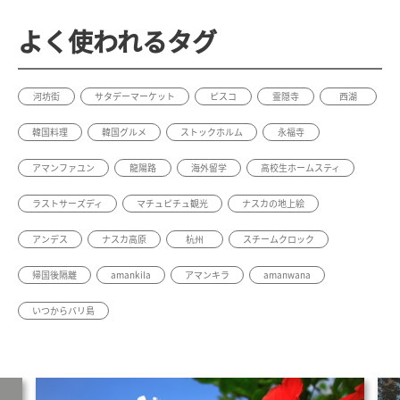
よく使われるタグ
河坊街
サタデーマーケット
ピスコ
霊隠寺
西湖
韓国料理
韓国グルメ
ストックホルム
永福寺
アマンファユン
龍陽路
海外留学
高校生ホームスティ
ラストサーズディ
マチュピチュ観光
ナスカの地上絵
アンデス
ナスカ高原
杭州
スチームクロック
帰国後隔離
amankila
アマンキラ
amanwana
いつからバリ島