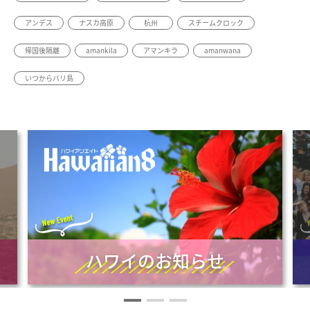
アンデス
ナスカ高原
杭州
スチームクロック
帰国後隔離
amankila
アマンキラ
amanwana
いつからバリ島
ハワイのお知らせ