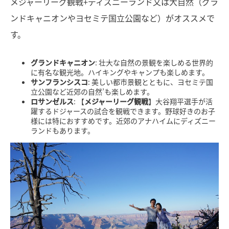
メジャーリーグ観戦+ディズニーランド又は大自然（グラ
ンドキャニオンやヨセミテ国立公園など）がオススメで
す。
グランドキャニオン
: 壮大な自然の景観を楽しめる世界的
に有名な観光地。ハイキングやキャンプも楽しめます。
サンフランシスコ
: 美しい都市景観とともに、ヨセミテ国
立公園など近郊の自然’も楽しめます。
ロサンゼルス
: 【
メジャーリーグ観戦
】大谷翔平選手が活
躍するドジャースの試合を観戦できます。野球好きのお子
様には特におすすめです。近郊のアナハイムにディズニー
ランドもあります。