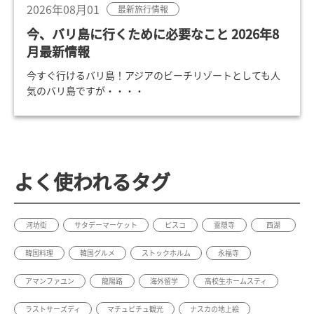
2026年08月01
最新旅行情報
今、バリ島に行くために必要なこと 2026年8
月最新情報
今すぐ行けるバリ島！アジアのビーチリゾートとしても人
気のバリ島ですが・・・・
よく使われるタグ
河坊街
サタデーマーケット
ピスコ
霊隠寺
西湖
韓国料理
韓国グルメ
ストックホルム
永福寺
アマンファユン
龍陽路
海外留学
高校生ホームスティ
ラストサーズディ
マチュピチュ観光
ナスカの地上絵