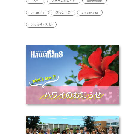
杭州
スチームクロック
帰国後隔離
amankila
アマンキラ
amanwana
いつからバリ島
ハワイのお知らせ