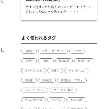
えて
今すぐ行けるバリ島！アジアのビーチリゾート
としても人気のバリ島ですが・・・・
よく使われるタグ
解し
河坊街
サタデーマーケット
ピスコ
霊隠寺
西湖
韓国料理
韓国グルメ
ストックホルム
永福寺
アマンファユン
龍陽路
海外留学
高校生ホームスティ
ラストサーズディ
マチュピチュ観光
ナスカの地上絵
アンデス
ナスカ高原