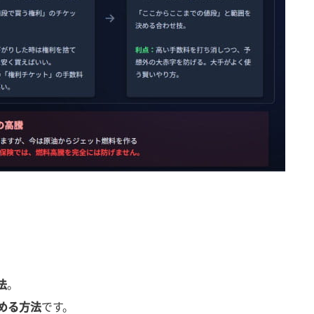
法
。
める方法
です。