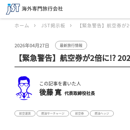
ホーム
JST掲示板
【緊急警告】航空券が2倍
2026年04月27日
最新旅行情報
【緊急警告】航空券が2倍に!? 2
この記事を書いた人
後藤 寛
代表取締役社長
航空運賃
燃油サーチャージ
航空券
燃油ヘッジ