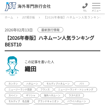
メニュー
ホーム
JST掲示板
【2026年春版】ハネムーン人気ランキングBE
2026年02月13日
最新旅行情報
【2026年春版】ハネムーン人気ランキング
BEST10
この記事を書いた人
織田
カンクン
ハネムーン
モルディブハネムーン
パリ
ニュージーランド周遊
フランス
ニュージーランド・トレッキング
スペイン
ギリシャ
海外ハネムーン
ラスベガス
モルディブ 名古屋
グランドキャニオン
ハワイハネムーン