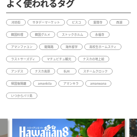
よく使われるタグ
河坊街
サタデーマーケット
ピスコ
霊隠寺
西湖
韓国料理
韓国グルメ
ストックホルム
永福寺
アマンファユン
龍陽路
海外留学
高校生ホームスティ
ラストサーズディ
マチュピチュ観光
ナスカの地上絵
アンデス
ナスカ高原
杭州
スチームクロック
帰国後隔離
amankila
アマンキラ
amanwana
いつからバリ島