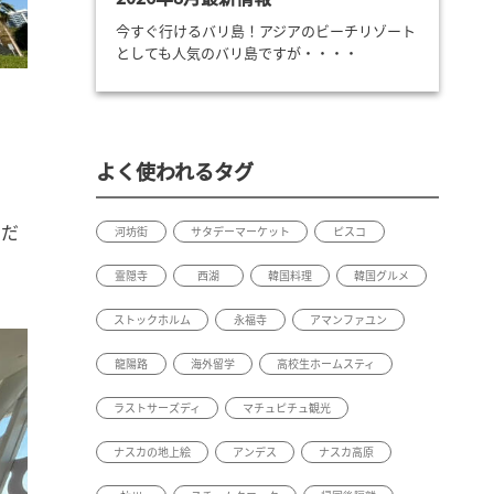
今すぐ行けるバリ島！アジアのビーチリゾート
としても人気のバリ島ですが・・・・
よく使われるタグ
くだ
河坊街
サタデーマーケット
ピスコ
霊隠寺
西湖
韓国料理
韓国グルメ
ストックホルム
永福寺
アマンファユン
龍陽路
海外留学
高校生ホームスティ
ラストサーズディ
マチュピチュ観光
ナスカの地上絵
アンデス
ナスカ高原