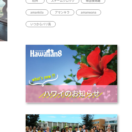
杭州
スチームクロック
帰国後隔離
amankila
アマンキラ
amanwana
いつからバリ島
ハワイのお知らせ