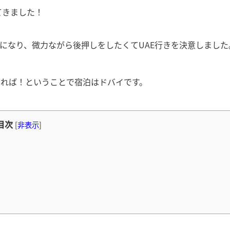
てきました！
とになり、微力ながら後押しをしたくてUAE行きを決意しました
ければ！ということで宿泊はドバイです。
目次
[
非表示
]