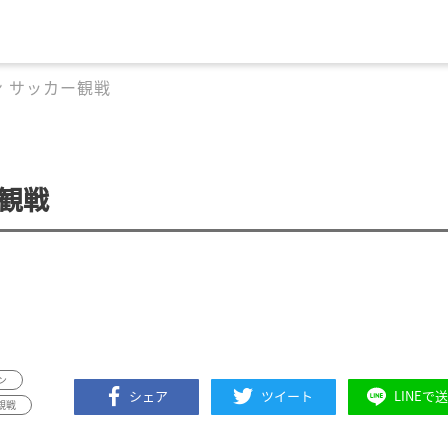
 サッカー観戦
観戦
ン
シェア
ツイート
LINEで
観戦