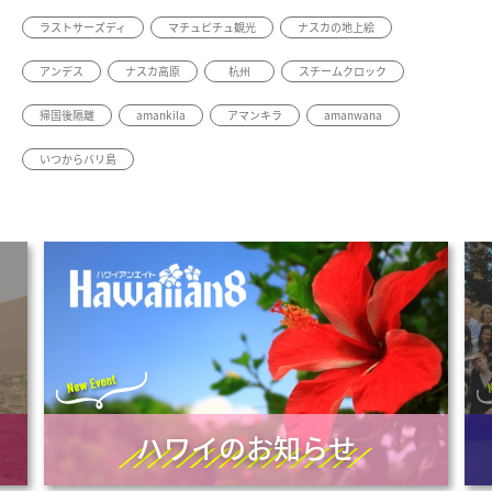
ラストサーズディ
マチュピチュ観光
ナスカの地上絵
アンデス
ナスカ高原
杭州
スチームクロック
帰国後隔離
amankila
アマンキラ
amanwana
いつからバリ島
ハワイのお知らせ