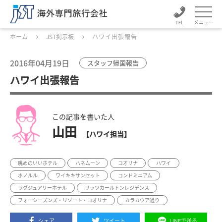
メニュー
ホーム
JST掲示板
ハワイ出張報告
2016年04月19日
スタッフ帰国報告
ハワイ出張報告
この記事を書いた人
山田
【ハワイ担当】
眺めのいいホテル
ハネムーン
コオリナ
ハワイ
ホノルル
ワイキキサンセット
コンドミニアム
ラグジュアリーホテル
リッツカールトンレジデンス
フォーシーズンズ・リゾート・コオリナ
カラカウア通り
シェア
ツイート
LINEで送る