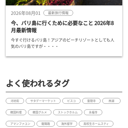
2026年08月01
最新旅行情報
今、バリ島に行くために必要なこと 2026年8
月最新情報
今すぐ行けるバリ島！アジアのビーチリゾートとしても人
気のバリ島ですが・・・・
よく使われるタグ
河坊街
サタデーマーケット
ピスコ
霊隠寺
西湖
韓国料理
韓国グルメ
ストックホルム
永福寺
アマンファユン
龍陽路
海外留学
高校生ホームスティ