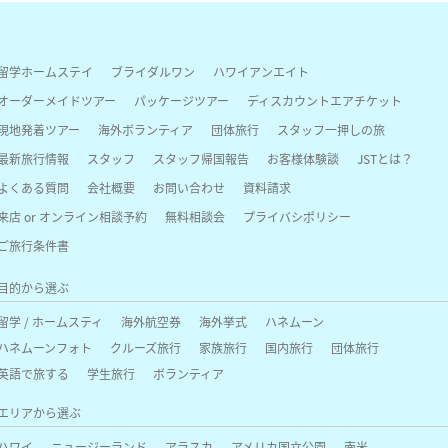
留学ホームステイ
ブライダルワン
ハワイアンエイト
オーダーメイドツアー
パッケージツアー
ディスカウントエアチケット
現地発着ツアー
海外ボランティア
団体旅行
スタッフ一押しの旅
最新旅行情報
スタッフ
スタッフ帰国報告
お客様体験談
JSTとは？
よくある質問
会社概要
お問い合わせ
資料請求
来店 or オンライン相談予約
無料相談会
プライバシポリシー
ご旅行条件書
目的から選ぶ
留学 / ホームスティ
海外航空券
海外挙式
ハネムーン
ハネムーンフォト
クルーズ旅行
家族旅行
国内旅行
団体旅行
英語で旅する
学生旅行
ボランティア
エリアから選ぶ
ハワイ
ニュージーランド
アラスカ
アメリカ国立公園
南米