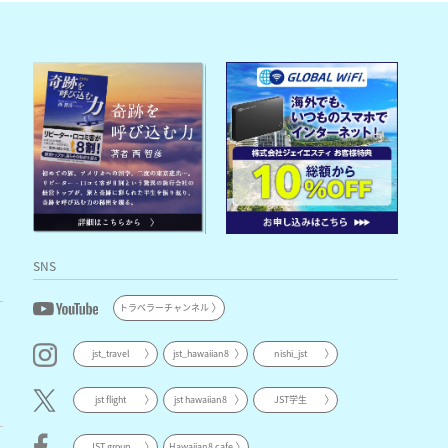
SNS
トラベラーチャンネル
jst_travel
jst_hawaiian8
nishi_jst
jst flight
jst hawaiian8
JST学生
JST group
Hawaiian8 cafe