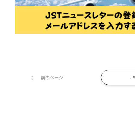
J
前のページ