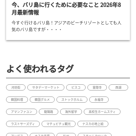
今、バリ島に行くために必要なこと 2026年8
月最新情報
今すぐ行けるバリ島！アジアのビーチリゾートとしても人
気のバリ島ですが・・・・
よく使われるタグ
河坊街
サタデーマーケット
ピスコ
霊隠寺
西湖
韓国料理
韓国グルメ
ストックホルム
永福寺
アマンファユン
龍陽路
海外留学
高校生ホームスティ
ラストサーズディ
マチュピチュ観光
ナスカの地上絵
アンデス
ナスカ高原
杭州
スチームクロック