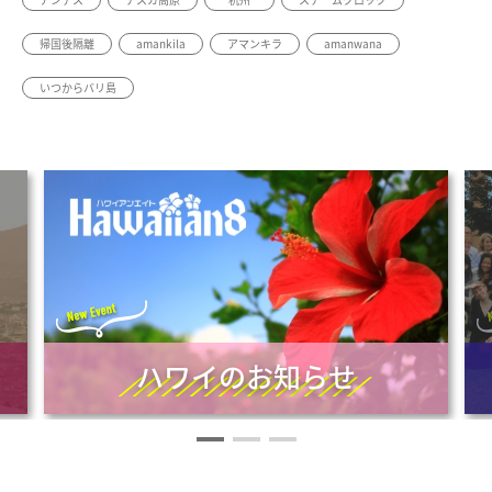
帰国後隔離
amankila
アマンキラ
amanwana
いつからバリ島
ハワイのお知らせ