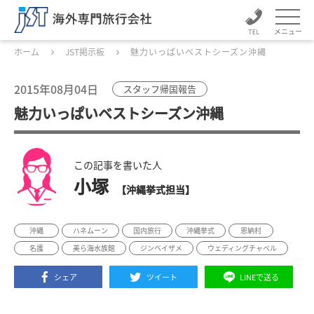
メニュー
ホーム
JST掲示板
魅力いっぱいベストシーズン沖縄
2015年08月04日
スタッフ帰国報告
魅力いっぱいベストシーズン沖縄
この記事を書いた人
小塚
【沖縄挙式担当】
沖縄
ハネムーン
国内旅行
沖縄挙式
恩納村
名護
美ら海水族館
ジンベイザメ
ウェディングチャペル
シェア
ツイート
LINEで送る