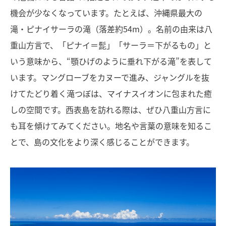
機会が少なくなっています。たとえば、沖縄県最大の
滝・ピナイサーラの滝（落差約54m）。名前の由来は八
重山方言で、「ピナイ＝髭」「サーラ＝下がるもの」と
いう意味から、“顎ひげのように垂れ下がる滝”を表して
います。マングローブをカヌーで進み、ジャングルを抜
けてたどり着く滝つぼは、マイナスイオンに包まれた癒
しの空間です。西表島を訪れる際は、ぜひ八重山方言に
も耳を傾けてみてください。地名や言葉の意味を知るこ
とで、島の文化をより深く感じることができます。