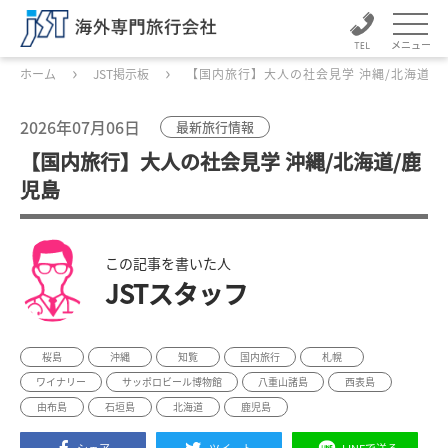
メニュー
ホーム
JST掲示板
【国内旅行】大人の社会見学 沖縄/北海道/
2026年07月06日
最新旅行情報
【国内旅行】大人の社会見学 沖縄/北海道/鹿
児島
この記事を書いた人
JSTスタッフ
桜島
沖縄
知覧
国内旅行
札幌
ワイナリー
サッポロビール博物館
八重山諸島
西表島
由布島
石垣島
北海道
鹿児島