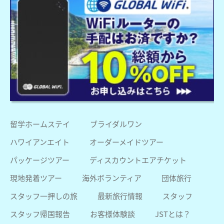
留学ホームステイ
ブライダルワン
ハワイアンエイト
オーダーメイドツアー
パッケージツアー
ディスカウントエアチケット
現地発着ツアー
海外ボランティア
団体旅行
スタッフ一押しの旅
最新旅行情報
スタッフ
スタッフ帰国報告
お客様体験談
JSTとは？