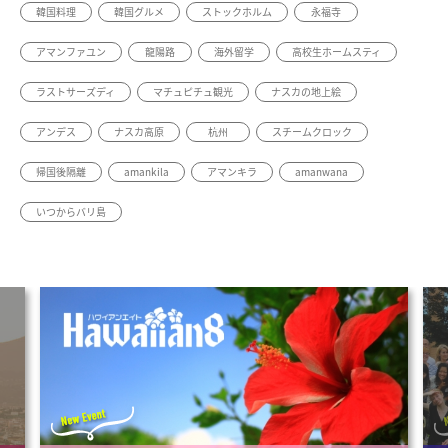
韓国料理
韓国グルメ
ストックホルム
永福寺
アマンファユン
龍陽路
海外留学
高校生ホームスティ
ラストサーズディ
マチュピチュ観光
ナスカの地上絵
アンデス
ナスカ高原
杭州
スチームクロック
帰国後隔離
amankila
アマンキラ
amanwana
いつからバリ島