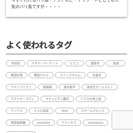
気のバリ島ですが・・・・
よく使われるタグ
河坊街
サタデーマーケット
ピスコ
霊隠寺
西湖
韓国料理
韓国グルメ
ストックホルム
永福寺
アマンファユン
龍陽路
海外留学
高校生ホームスティ
ラストサーズディ
マチュピチュ観光
ナスカの地上絵
アンデス
ナスカ高原
杭州
スチームクロック
帰国後隔離
amankila
アマンキラ
amanwana