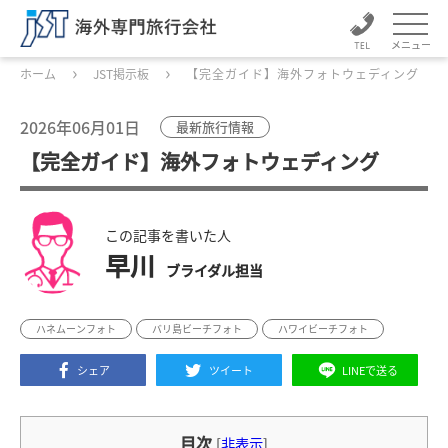
メニュー
ホーム
JST掲示板
【完全ガイド】海外フォトウェディング
2026年06月01日
最新旅行情報
【完全ガイド】海外フォトウェディング
この記事を書いた人
早川
ブライダル担当
ハネムーンフォト
バリ島ビーチフォト
ハワイビーチフォト
シェア
ツイート
LINEで送る
目次
[
非表示
]