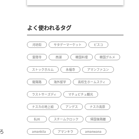
よく使われるタグ
河坊街
サタデーマーケット
ピスコ
霊隠寺
西湖
韓国料理
韓国グルメ
ストックホルム
永福寺
アマンファユン
龍陽路
海外留学
高校生ホームスティ
ラストサーズディ
マチュピチュ観光
ナスカの地上絵
アンデス
ナスカ高原
杭州
スチームクロック
帰国後隔離
ろ
amankila
アマンキラ
amanwana