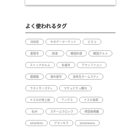
よく使われるタグ
河坊街
サタデーマーケット
ピスコ
霊隠寺
西湖
韓国料理
韓国グルメ
ストックホルム
永福寺
アマンファユン
龍陽路
海外留学
高校生ホームスティ
ラストサーズディ
マチュピチュ観光
ナスカの地上絵
アンデス
ナスカ高原
杭州
スチームクロック
帰国後隔離
amankila
アマンキラ
amanwana