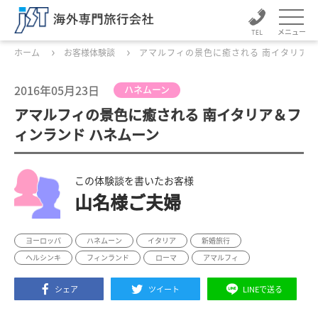
メニュー
ホーム
お客様体験談
アマルフィの景色に癒される 南イタリア＆
2016年05月23日
ハネムーン
アマルフィの景色に癒される 南イタリア＆フ
ィンランド ハネムーン
この体験談を書いたお客様
山名様ご夫婦
ヨーロッパ
ハネムーン
イタリア
新婚旅行
ヘルシンキ
フィンランド
ローマ
アマルフィ
シェア
ツイート
LINEで送る