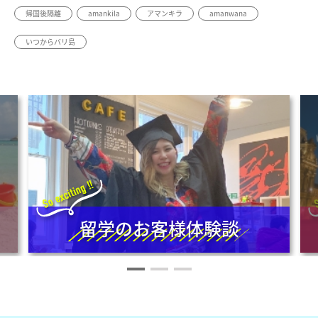
帰国後隔離
amankila
アマンキラ
amanwana
いつからバリ島
留学のお客様体験談