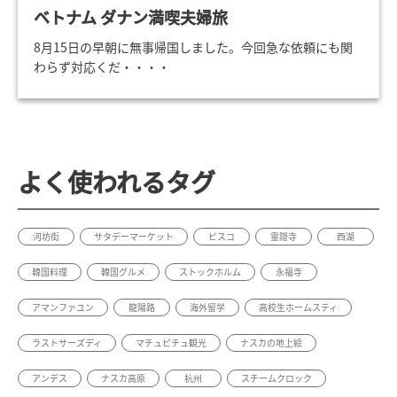
ベトナム ダナン満喫夫婦旅
8月15日の早朝に無事帰国しました。今回急な依頼にも関
わらず対応くだ・・・・
よく使われるタグ
河坊街
サタデーマーケット
ピスコ
霊隠寺
西湖
韓国料理
韓国グルメ
ストックホルム
永福寺
アマンファユン
龍陽路
海外留学
高校生ホームスティ
ラストサーズディ
マチュピチュ観光
ナスカの地上絵
アンデス
ナスカ高原
杭州
スチームクロック