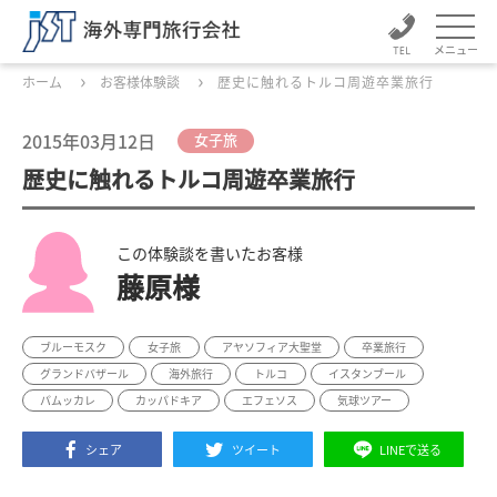
メニュー
ホーム
お客様体験談
歴史に触れるトルコ周遊卒業旅行
2015年03月12日
女子旅
歴史に触れるトルコ周遊卒業旅行
この体験談を書いたお客様
藤原様
ブルーモスク
女子旅
アヤソフィア大聖堂
卒業旅行
グランドバザール
海外旅行
トルコ
イスタンブール
パムッカレ
カッパドキア
エフェソス
気球ツアー
シェア
ツイート
LINEで送る