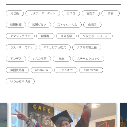
河坊街
サタデーマーケット
ピスコ
霊隠寺
西湖
韓国料理
韓国グルメ
ストックホルム
永福寺
アマンファユン
龍陽路
海外留学
高校生ホームスティ
ラストサーズディ
マチュピチュ観光
ナスカの地上絵
アンデス
ナスカ高原
杭州
スチームクロック
帰国後隔離
amankila
アマンキラ
amanwana
いつからバリ島